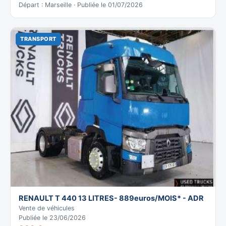
Départ : Marseille · Publiée le 01/07/2026
TRANSPORT
RENAULT T 440 13 LITRES- 889euros/MOIS* - ADR
Vente de véhicules
Publiée le 23/06/2026